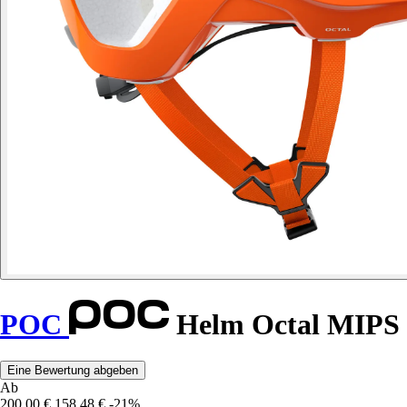
POC
Helm Octal MIPS
Eine Bewertung abgeben
Ab
200,00 €
158,48 €
-21%