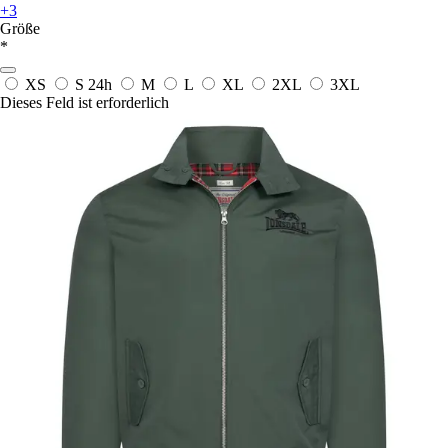
+3
Größe
*
XS
S
24h
M
L
XL
2XL
3XL
Dieses Feld ist erforderlich