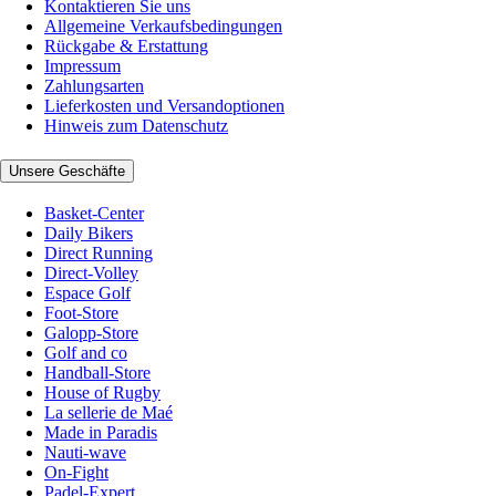
Kontaktieren Sie uns
Allgemeine Verkaufsbedingungen
Rückgabe & Erstattung
Impressum
Zahlungsarten
Lieferkosten und Versandoptionen
Hinweis zum Datenschutz
Unsere Geschäfte
Basket-Center
Daily Bikers
Direct Running
Direct-Volley
Espace Golf
Foot-Store
Galopp-Store
Golf and co
Handball-Store
House of Rugby
La sellerie de Maé
Made in Paradis
Nauti-wave
On-Fight
Padel-Expert