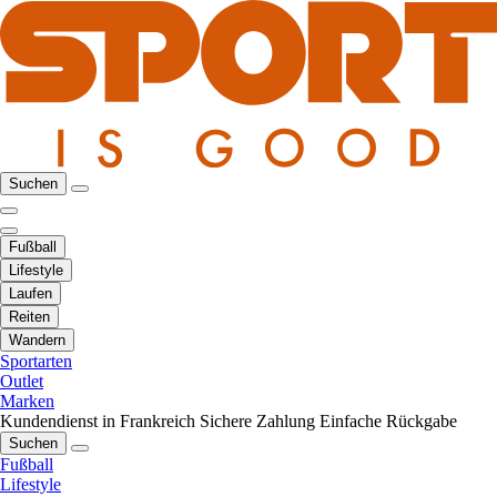
Suchen
Fußball
Lifestyle
Laufen
Reiten
Wandern
Sportarten
Outlet
Marken
Kundendienst in Frankreich
Sichere Zahlung
Einfache Rückgabe
Suchen
Fußball
Lifestyle