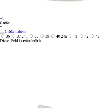
+1
Größe
*
Größentabelle
36
37
24h
38
39
40
24h
41
42
43
Dieses Feld ist erforderlich