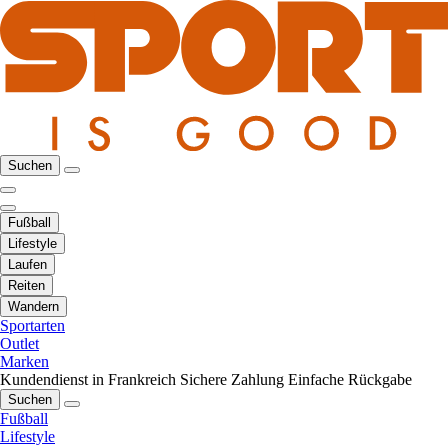
Suchen
Fußball
Lifestyle
Laufen
Reiten
Wandern
Sportarten
Outlet
Marken
Kundendienst in Frankreich
Sichere Zahlung
Einfache Rückgabe
Suchen
Fußball
Lifestyle