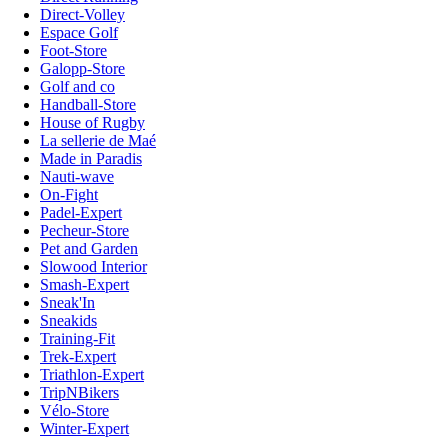
Direct-Volley
Espace Golf
Foot-Store
Galopp-Store
Golf and co
Handball-Store
House of Rugby
La sellerie de Maé
Made in Paradis
Nauti-wave
On-Fight
Padel-Expert
Pecheur-Store
Pet and Garden
Slowood Interior
Smash-Expert
Sneak'In
Sneakids
Training-Fit
Trek-Expert
Triathlon-Expert
TripNBikers
Vélo-Store
Winter-Expert