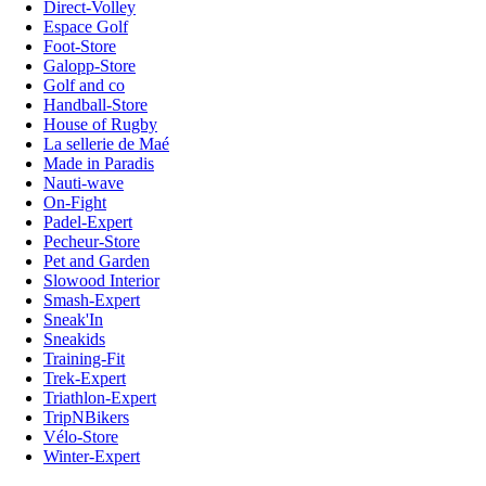
Direct-Volley
Espace Golf
Foot-Store
Galopp-Store
Golf and co
Handball-Store
House of Rugby
La sellerie de Maé
Made in Paradis
Nauti-wave
On-Fight
Padel-Expert
Pecheur-Store
Pet and Garden
Slowood Interior
Smash-Expert
Sneak'In
Sneakids
Training-Fit
Trek-Expert
Triathlon-Expert
TripNBikers
Vélo-Store
Winter-Expert