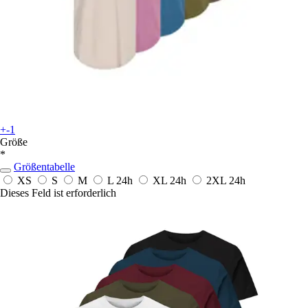
+-1
Größe
*
Größentabelle
XS
S
M
L
24h
XL
24h
2XL
24h
Dieses Feld ist erforderlich