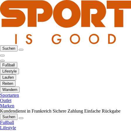
Suchen
Fußball
Lifestyle
Laufen
Reiten
Wandern
Sportarten
Outlet
Marken
Kundendienst in Frankreich
Sichere Zahlung
Einfache Rückgabe
Suchen
Fußball
Lifestyle