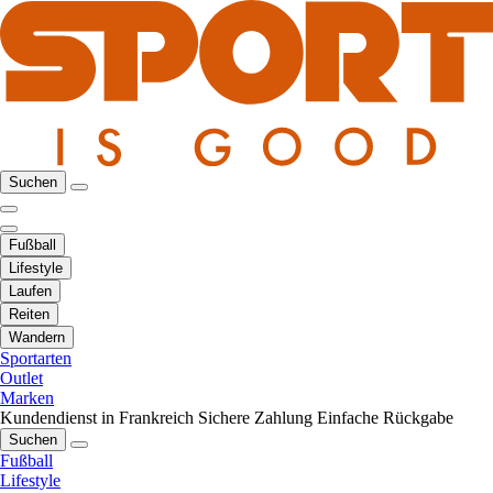
Suchen
Fußball
Lifestyle
Laufen
Reiten
Wandern
Sportarten
Outlet
Marken
Kundendienst in Frankreich
Sichere Zahlung
Einfache Rückgabe
Suchen
Fußball
Lifestyle