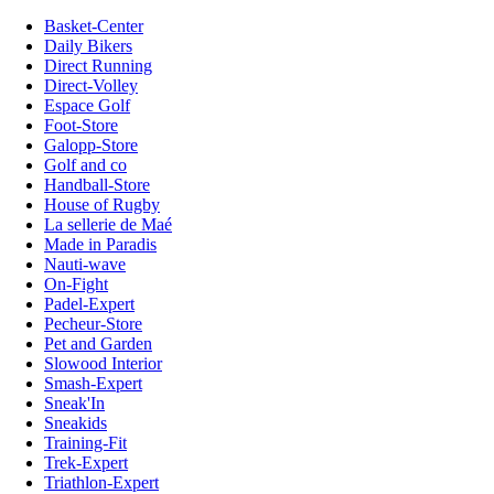
Basket-Center
Daily Bikers
Direct Running
Direct-Volley
Espace Golf
Foot-Store
Galopp-Store
Golf and co
Handball-Store
House of Rugby
La sellerie de Maé
Made in Paradis
Nauti-wave
On-Fight
Padel-Expert
Pecheur-Store
Pet and Garden
Slowood Interior
Smash-Expert
Sneak'In
Sneakids
Training-Fit
Trek-Expert
Triathlon-Expert