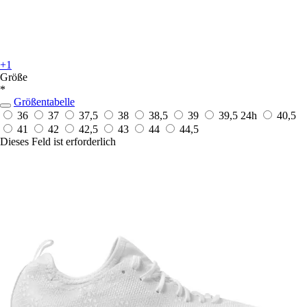
+1
Größe
*
Größentabelle
36
37
37,5
38
38,5
39
39,5
24h
40,5
41
42
42,5
43
44
44,5
Dieses Feld ist erforderlich