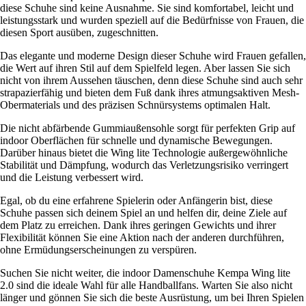
diese Schuhe sind keine Ausnahme. Sie sind komfortabel, leicht und
leistungsstark und wurden speziell auf die Bedürfnisse von Frauen, die
diesen Sport ausüben, zugeschnitten.
Das elegante und moderne Design dieser Schuhe wird Frauen gefallen,
die Wert auf ihren Stil auf dem Spielfeld legen. Aber lassen Sie sich
nicht von ihrem Aussehen täuschen, denn diese Schuhe sind auch sehr
strapazierfähig und bieten dem Fuß dank ihres atmungsaktiven Mesh-
Obermaterials und des präzisen Schnürsystems optimalen Halt.
Die nicht abfärbende Gummiaußensohle sorgt für perfekten Grip auf
indoor Oberflächen für schnelle und dynamische Bewegungen.
Darüber hinaus bietet die Wing lite Technologie außergewöhnliche
Stabilität und Dämpfung, wodurch das Verletzungsrisiko verringert
und die Leistung verbessert wird.
Egal, ob du eine erfahrene Spielerin oder Anfängerin bist, diese
Schuhe passen sich deinem Spiel an und helfen dir, deine Ziele auf
dem Platz zu erreichen. Dank ihres geringen Gewichts und ihrer
Flexibilität können Sie eine Aktion nach der anderen durchführen,
ohne Ermüdungserscheinungen zu verspüren.
Suchen Sie nicht weiter, die indoor Damenschuhe Kempa Wing lite
2.0 sind die ideale Wahl für alle Handballfans. Warten Sie also nicht
länger und gönnen Sie sich die beste Ausrüstung, um bei Ihren Spielen