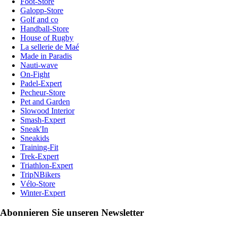
Foot-Store
Galopp-Store
Golf and co
Handball-Store
House of Rugby
La sellerie de Maé
Made in Paradis
Nauti-wave
On-Fight
Padel-Expert
Pecheur-Store
Pet and Garden
Slowood Interior
Smash-Expert
Sneak'In
Sneakids
Training-Fit
Trek-Expert
Triathlon-Expert
TripNBikers
Vélo-Store
Winter-Expert
Abonnieren Sie unseren Newsletter