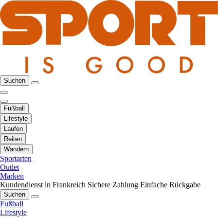
Suchen
Fußball
Lifestyle
Laufen
Reiten
Wandern
Sportarten
Outlet
Marken
Kundendienst in Frankreich
Sichere Zahlung
Einfache Rückgabe
Suchen
Fußball
Lifestyle