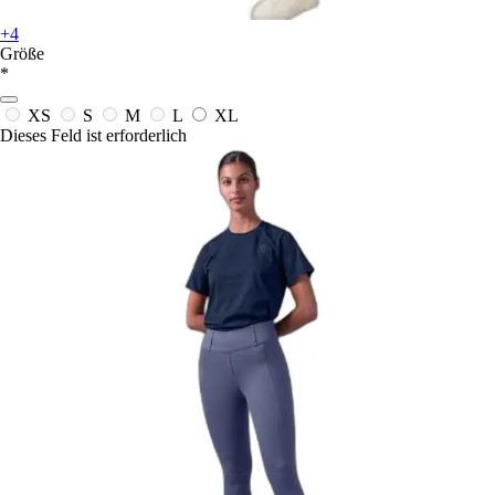
+4
Größe
*
XS
S
M
L
XL
Dieses Feld ist erforderlich