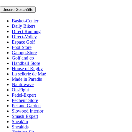
Unsere Geschäfte
Basket-Center
Daily Bikers
Direct Running
Direct-Volley
Espace Golf
Foot-Store
Galopp-Store
Golf and co
Handball-Store
House of Rugby
La sellerie de Maé
Made in Paradis
Nauti-wave
On-Fight
Padel-Expert
Pecheur-Store
Pet and Garden
Slowood Interior
Smash-Expert
Sneak'In
Sneakids