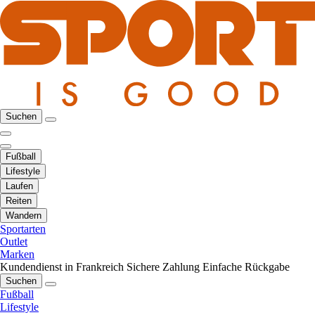
Suchen
Fußball
Lifestyle
Laufen
Reiten
Wandern
Sportarten
Outlet
Marken
Kundendienst in Frankreich
Sichere Zahlung
Einfache Rückgabe
Suchen
Fußball
Lifestyle