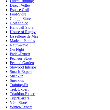
Direct Running
Direct-Volley
Espace Golf
Foot-Store
Galopp-Store
Golf and co
Handball-Store
House of Rugby
La sellerie de Maé
Made in Paradis
Nauti-wave
On-Fight
Padel-Expert
Pecheur-Store
Pet and Garden
Slowood Interior
Smash-Expert
Sneak'In
Sneakids
Training-Fit
Trek-Expert
Triathlon-Expert
TripNBikers
Vélo-Store
Winter-Expert