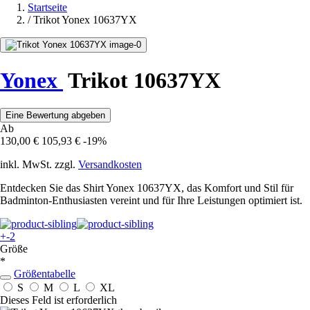
Startseite
/
Trikot Yonex 10637YX
Yonex
Trikot 10637YX
Eine Bewertung abgeben
Ab
130,00 €
105,93 €
-19%
inkl. MwSt. zzgl.
Versandkosten
Entdecken Sie das Shirt Yonex 10637YX, das Komfort und Stil für
Badminton-Enthusiasten vereint und für Ihre Leistungen optimiert ist.
+-2
Größe
*
Größentabelle
S
M
L
XL
Dieses Feld ist erforderlich