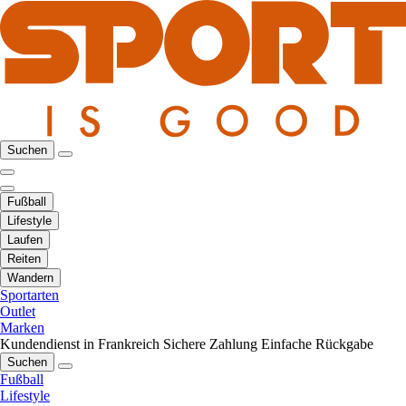
Suchen
Fußball
Lifestyle
Laufen
Reiten
Wandern
Sportarten
Outlet
Marken
Kundendienst in Frankreich
Sichere Zahlung
Einfache Rückgabe
Suchen
Fußball
Lifestyle