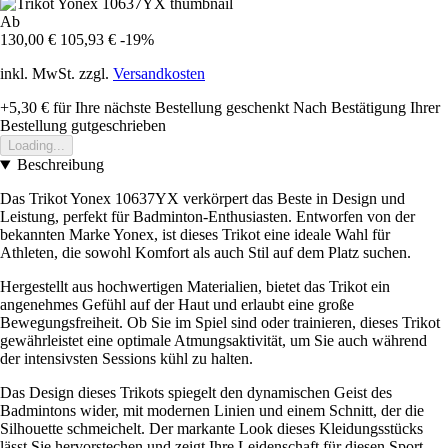
Ab
130,00 €
105,93 €
-19%
inkl. MwSt. zzgl.
Versandkosten
+5,30 €
für Ihre nächste Bestellung geschenkt
Nach Bestätigung Ihrer
Bestellung gutgeschrieben
Loading...
Beschreibung
Das Trikot Yonex 10637YX verkörpert das Beste in Design und
Leistung, perfekt für Badminton-Enthusiasten. Entworfen von der
bekannten Marke Yonex, ist dieses Trikot eine ideale Wahl für
Athleten, die sowohl Komfort als auch Stil auf dem Platz suchen.
Hergestellt aus hochwertigen Materialien, bietet das Trikot ein
angenehmes Gefühl auf der Haut und erlaubt eine große
Bewegungsfreiheit. Ob Sie im Spiel sind oder trainieren, dieses Trikot
gewährleistet eine optimale Atmungsaktivität, um Sie auch während
der intensivsten Sessions kühl zu halten.
Das Design dieses Trikots spiegelt den dynamischen Geist des
Badmintons wider, mit modernen Linien und einem Schnitt, der die
Silhouette schmeichelt. Der markante Look dieses Kleidungsstücks
lässt Sie hervorstechen und zeigt Ihre Leidenschaft für diesen Sport.