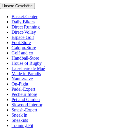
Unsere Geschäfte
Basket-Center
Daily Bikers
Direct Running
Direct-Volley
Espace Golf
Foot-Store
Galopp-Store
Golf and co
Handball-Store
House of Rugby
La sellerie de Maé
Made in Paradis
Nauti-wave
On-Fight
Padel-Expert
Pecheur-Store
Pet and Garden
Slowood Interior
Smash-Expert
Sneak'In
Sneakids
Training-Fit