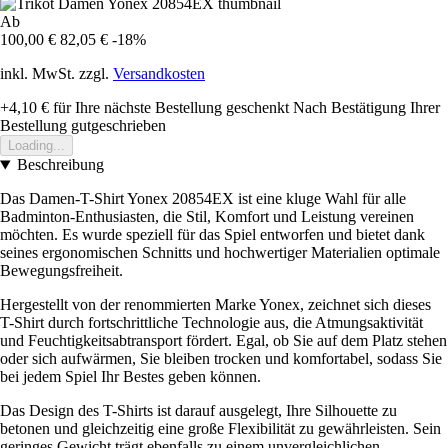
Ab
100,00 €
82,05 €
-18%
inkl. MwSt. zzgl.
Versandkosten
+4,10 €
für Ihre nächste Bestellung geschenkt
Nach Bestätigung Ihrer
Bestellung gutgeschrieben
Loading...
Beschreibung
Das Damen-T-Shirt Yonex 20854EX ist eine kluge Wahl für alle
Badminton-Enthusiasten, die Stil, Komfort und Leistung vereinen
möchten. Es wurde speziell für das Spiel entworfen und bietet dank
seines ergonomischen Schnitts und hochwertiger Materialien optimale
Bewegungsfreiheit.
Hergestellt von der renommierten Marke Yonex, zeichnet sich dieses
T-Shirt durch fortschrittliche Technologie aus, die Atmungsaktivität
und Feuchtigkeitsabtransport fördert. Egal, ob Sie auf dem Platz stehen
oder sich aufwärmen, Sie bleiben trocken und komfortabel, sodass Sie
bei jedem Spiel Ihr Bestes geben können.
Das Design des T-Shirts ist darauf ausgelegt, Ihre Silhouette zu
betonen und gleichzeitig eine große Flexibilität zu gewährleisten. Sein
geringes Gewicht trägt ebenfalls zu einem unvergleichlichen