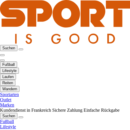
Suchen
Fußball
Lifestyle
Laufen
Reiten
Wandern
Sportarten
Outlet
Marken
Kundendienst in Frankreich
Sichere Zahlung
Einfache Rückgabe
Suchen
Fußball
Lifestyle