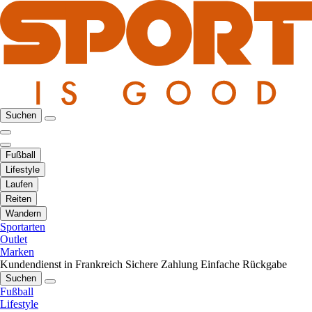
Suchen
Fußball
Lifestyle
Laufen
Reiten
Wandern
Sportarten
Outlet
Marken
Kundendienst in Frankreich
Sichere Zahlung
Einfache Rückgabe
Suchen
Fußball
Lifestyle