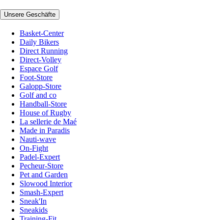
Unsere Geschäfte
Basket-Center
Daily Bikers
Direct Running
Direct-Volley
Espace Golf
Foot-Store
Galopp-Store
Golf and co
Handball-Store
House of Rugby
La sellerie de Maé
Made in Paradis
Nauti-wave
On-Fight
Padel-Expert
Pecheur-Store
Pet and Garden
Slowood Interior
Smash-Expert
Sneak'In
Sneakids
Training-Fit