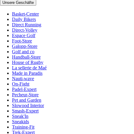
Unsere Geschäfte
Basket-Center
Daily Bikers
Direct Running
Direct-Volley
Espace Golf
Foot-Store
Galopp-Store
Golf and co
Handball-Store
House of Rugby
La sellerie de Maé
Made in Paradis
Nauti-wave
On-Fight
Padel-Expert
Pecheur-Store
Pet and Garden
Slowood Interior
Smash-Expert
Sneak'In
Sneakids
Training-Fit
Trek-Expert