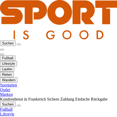
Suchen
Fußball
Lifestyle
Laufen
Reiten
Wandern
Sportarten
Outlet
Marken
Kundendienst in Frankreich
Sichere Zahlung
Einfache Rückgabe
Suchen
Fußball
Lifestyle