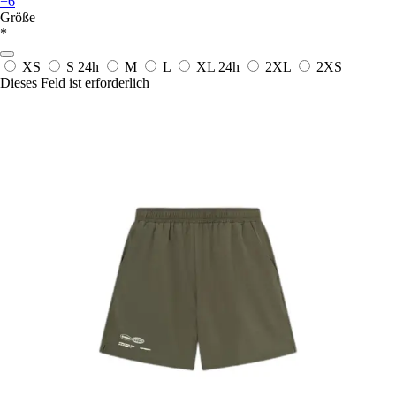
+6
Größe
*
XS
S
24h
M
L
XL
24h
2XL
2XS
Dieses Feld ist erforderlich