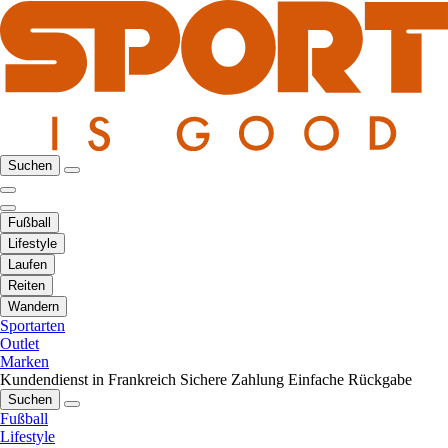
Suchen
Fußball
Lifestyle
Laufen
Reiten
Wandern
Sportarten
Outlet
Marken
Kundendienst in Frankreich
Sichere Zahlung
Einfache Rückgabe
Suchen
Fußball
Lifestyle