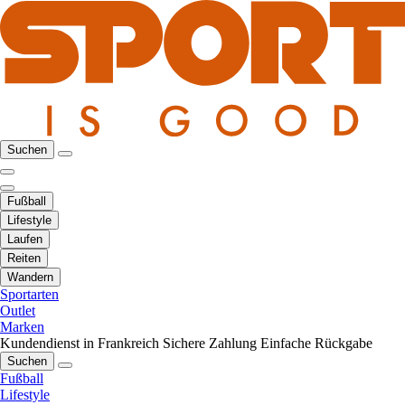
Suchen
Fußball
Lifestyle
Laufen
Reiten
Wandern
Sportarten
Outlet
Marken
Kundendienst in Frankreich
Sichere Zahlung
Einfache Rückgabe
Suchen
Fußball
Lifestyle