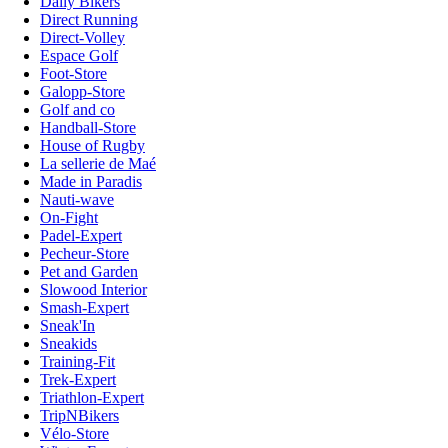
Daily Bikers
Direct Running
Direct-Volley
Espace Golf
Foot-Store
Galopp-Store
Golf and co
Handball-Store
House of Rugby
La sellerie de Maé
Made in Paradis
Nauti-wave
On-Fight
Padel-Expert
Pecheur-Store
Pet and Garden
Slowood Interior
Smash-Expert
Sneak'In
Sneakids
Training-Fit
Trek-Expert
Triathlon-Expert
TripNBikers
Vélo-Store