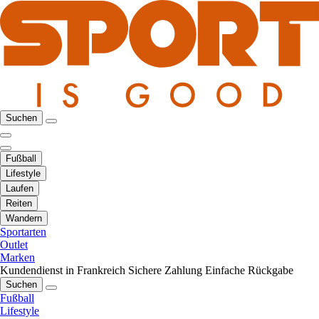
Suchen
Fußball
Lifestyle
Laufen
Reiten
Wandern
Sportarten
Outlet
Marken
Kundendienst in Frankreich
Sichere Zahlung
Einfache Rückgabe
Suchen
Fußball
Lifestyle