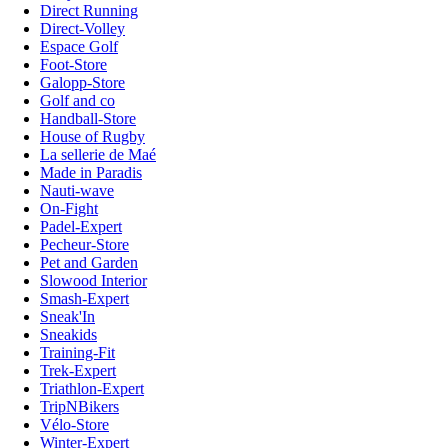
Direct Running
Direct-Volley
Espace Golf
Foot-Store
Galopp-Store
Golf and co
Handball-Store
House of Rugby
La sellerie de Maé
Made in Paradis
Nauti-wave
On-Fight
Padel-Expert
Pecheur-Store
Pet and Garden
Slowood Interior
Smash-Expert
Sneak'In
Sneakids
Training-Fit
Trek-Expert
Triathlon-Expert
TripNBikers
Vélo-Store
Winter-Expert