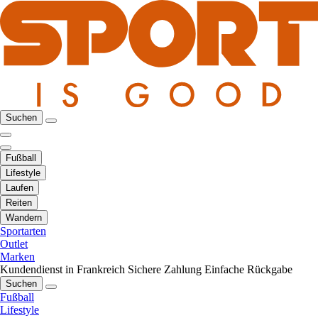
Suchen
Fußball
Lifestyle
Laufen
Reiten
Wandern
Sportarten
Outlet
Marken
Kundendienst in Frankreich
Sichere Zahlung
Einfache Rückgabe
Suchen
Fußball
Lifestyle