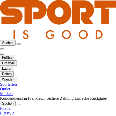
Suchen
Fußball
Lifestyle
Laufen
Reiten
Wandern
Sportarten
Outlet
Marken
Kundendienst in Frankreich
Sichere Zahlung
Einfache Rückgabe
Suchen
Fußball
Lifestyle