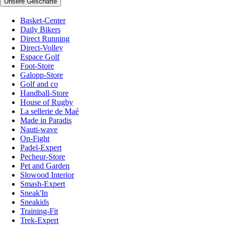
Unsere Geschäfte
Basket-Center
Daily Bikers
Direct Running
Direct-Volley
Espace Golf
Foot-Store
Galopp-Store
Golf and co
Handball-Store
House of Rugby
La sellerie de Maé
Made in Paradis
Nauti-wave
On-Fight
Padel-Expert
Pecheur-Store
Pet and Garden
Slowood Interior
Smash-Expert
Sneak'In
Sneakids
Training-Fit
Trek-Expert