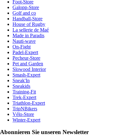
Foot-Store
Galopp-Store
Golf and co
Handball-Store
House of Rugby
La sellerie de Maé
Made in Paradis
Nauti-wave
On-Fight
Padel-Expert
Pecheur-Store
Pet and Garden
Slowood Interior
Smash-Expert
Sneak'In
Sneakids
Training-Fit
Trek-Expert
Triathlon-Expert
TripNBikers
Vélo-Store
Winter-Expert
Abonnieren Sie unseren Newsletter