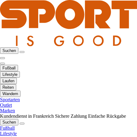
Suchen
Fußball
Lifestyle
Laufen
Reiten
Wandern
Sportarten
Outlet
Marken
Kundendienst in Frankreich
Sichere Zahlung
Einfache Rückgabe
Suchen
Fußball
Lifestyle