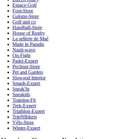
Espace Golf
Foot-Store
Galopp-Store
Golf and co
Handball-Store
House of Rugby
La sellerie de Maé
Made in Paradis
Nauti-wave
On-Fight
Padel-Expert
Pecheur-Store
Pet and Garden
Slowood Interior
Smash-Expert
Sneak'In
Sneakids
Training-Fit
Trek-Expert
Triathlon-Expert
TripNBikers
Vélo-Store
Winter-Expert