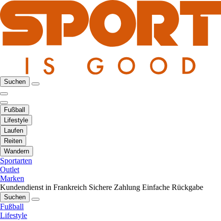
Suchen
Fußball
Lifestyle
Laufen
Reiten
Wandern
Sportarten
Outlet
Marken
Kundendienst in Frankreich
Sichere Zahlung
Einfache Rückgabe
Suchen
Fußball
Lifestyle