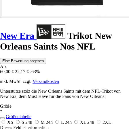
New Era
Trikot New
Orleans Saints Nos NFL
Eine Bewertung abgeben
Ab
60,00 €
22,17 €
-63%
inkl. MwSt. zzgl.
Versandkosten
Unterstütze stolz die New Orleans Saints mit dem NFL-Trikot von
New Era, dem Must-Have für die Fans von New Orleans!
Größe
*
Größentabelle
XS
S
24h
M
24h
L
24h
XL
24h
2XL
Dieses Feld ist erforderlich