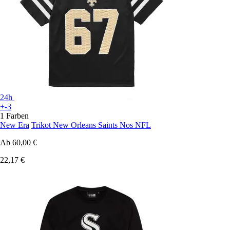
24h
+-3
1 Farben
New Era
Trikot New Orleans Saints Nos NFL
Ab
60,00 €
22,17 €