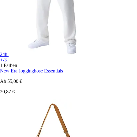
24h
+-3
1 Farben
New Era
Jogginghose Essentials
Ab
55,00 €
20,87 €