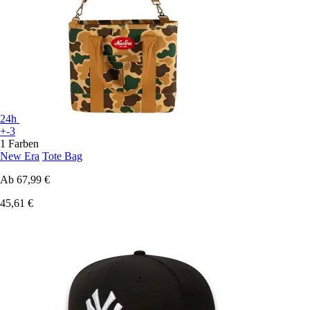
24h
+-3
1 Farben
New Era
Tote Bag
Ab
67,99 €
45,61 €