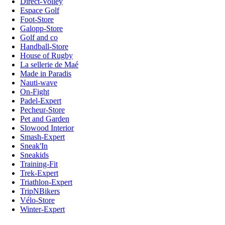
Direct-Volley
Espace Golf
Foot-Store
Galopp-Store
Golf and co
Handball-Store
House of Rugby
La sellerie de Maé
Made in Paradis
Nauti-wave
On-Fight
Padel-Expert
Pecheur-Store
Pet and Garden
Slowood Interior
Smash-Expert
Sneak'In
Sneakids
Training-Fit
Trek-Expert
Triathlon-Expert
TripNBikers
Vélo-Store
Winter-Expert