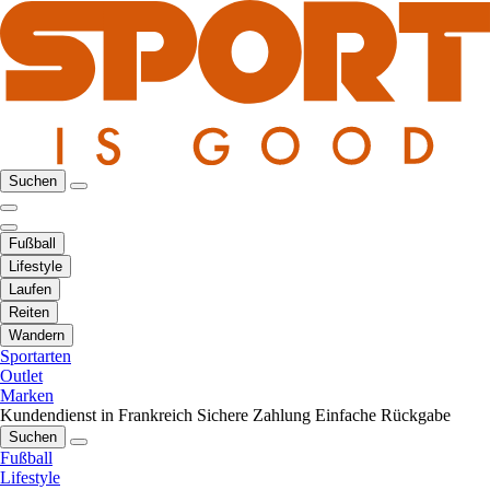
Suchen
Fußball
Lifestyle
Laufen
Reiten
Wandern
Sportarten
Outlet
Marken
Kundendienst in Frankreich
Sichere Zahlung
Einfache Rückgabe
Suchen
Fußball
Lifestyle