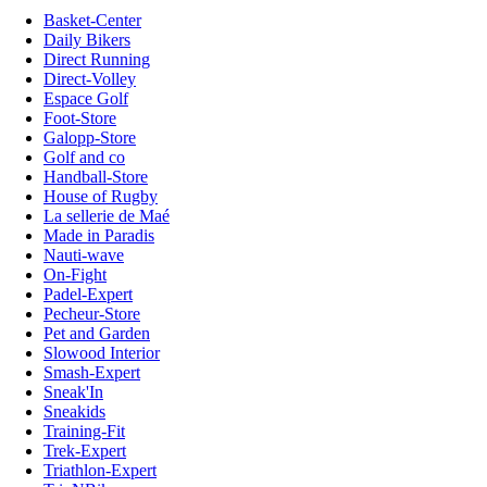
Basket-Center
Daily Bikers
Direct Running
Direct-Volley
Espace Golf
Foot-Store
Galopp-Store
Golf and co
Handball-Store
House of Rugby
La sellerie de Maé
Made in Paradis
Nauti-wave
On-Fight
Padel-Expert
Pecheur-Store
Pet and Garden
Slowood Interior
Smash-Expert
Sneak'In
Sneakids
Training-Fit
Trek-Expert
Triathlon-Expert