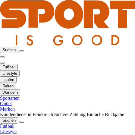
Suchen
Fußball
Lifestyle
Laufen
Reiten
Wandern
Sportarten
Outlet
Marken
Kundendienst in Frankreich
Sichere Zahlung
Einfache Rückgabe
Suchen
Fußball
Lifestyle