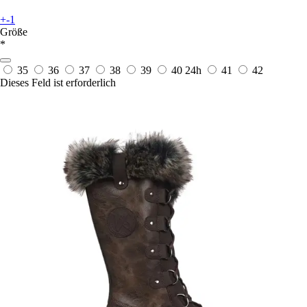
+-1
Größe
*
35
36
37
38
39
40
24h
41
42
Dieses Feld ist erforderlich