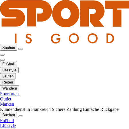
Suchen
Fußball
Lifestyle
Laufen
Reiten
Wandern
Sportarten
Outlet
Marken
Kundendienst in Frankreich
Sichere Zahlung
Einfache Rückgabe
Suchen
Fußball
Lifestyle