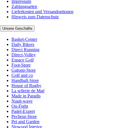
Impressum
Zahlungsarten
Lieferkosten und Versandoptionen
Hinweis zum Datenschutz
Unsere Geschäfte
Basket-Center
Daily Bikers
Direct Running
Direct-Volley
Espace Golf
Foot-Store
Galopp-Store
Golf and co
Handball-Store
House of Rugby
La sellerie de Maé
Made in Paradis
Nauti-wave
On-Fight
Padel-Expert
Pecheur-Store
Pet and Garden
Slowood Interior