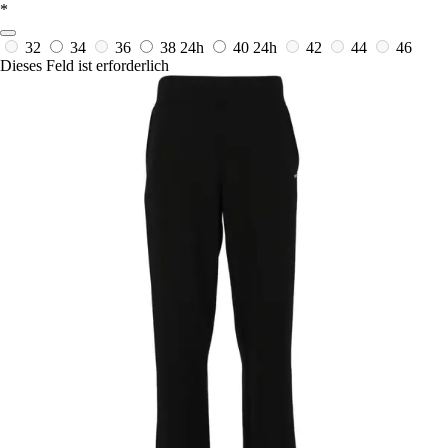
*
32
34
36
38
24h
40
24h
42
44
46
Dieses Feld ist erforderlich