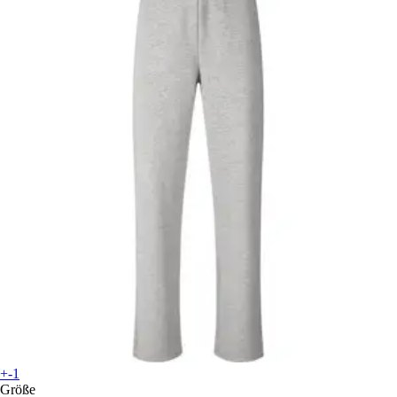
+-1
Größe