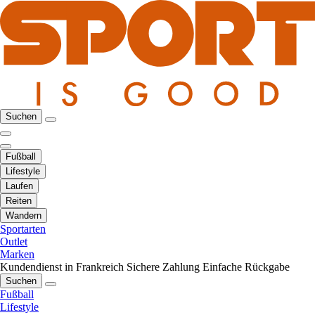
Suchen
Fußball
Lifestyle
Laufen
Reiten
Wandern
Sportarten
Outlet
Marken
Kundendienst in Frankreich
Sichere Zahlung
Einfache Rückgabe
Suchen
Fußball
Lifestyle