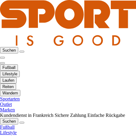
Suchen
Fußball
Lifestyle
Laufen
Reiten
Wandern
Sportarten
Outlet
Marken
Kundendienst in Frankreich
Sichere Zahlung
Einfache Rückgabe
Suchen
Fußball
Lifestyle