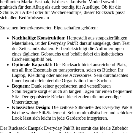
berühmten Marke Eastpak, ist dieses ikonische Modell sowohl
praktisch für den Alltag als auch trendig für Ausflüge. Ob für die
Schule, zur Arbeit oder für Wochenendtrips, dieser Rucksack passt
sich allen Bedürfnissen an.
Zu seinen bemerkenswerten Eigenschaften gehören:
Nachhaltige Konstruktion:
Hergestellt aus strapazierfähigen
Materialien, ist der Everyday Pak'R darauf ausgelegt, dem Test
der Zeit standzuhalten. Er berücksichtigt die Anforderungen
eines täglichen Gebrauchs und behält dabei ein ästhetisches
Erscheinungsbild bei.
Optimale Kapazität:
Der Rucksack bietet ausreichend Platz,
um all Ihre Essentials zu transportieren, seien es Bücher, Ihr
Laptop, Kleidung oder andere Accessoires. Sein durchdachtes
Innenlayout erleichtert die Organisation Ihrer Sachen.
Bequem:
Dank seiner gepolsterten und verstellbaren
Schultergurte sorgt er auch an langen Tagen für einen bequemen
Sitz. Der gepolsterte Rücken bietet zudem die notwendige
Unterstützung.
Klassisches Design:
Die zeitlose Silhouette des Everyday Pak'R
ist eine wahre Stil-Statement. Sein minimalistischer und schicker
Look lässt sich leicht in jede Garderobe integrieren.
Der Rucksack Eastpak Everyday Pak'R ist somit das ideale Zubehör