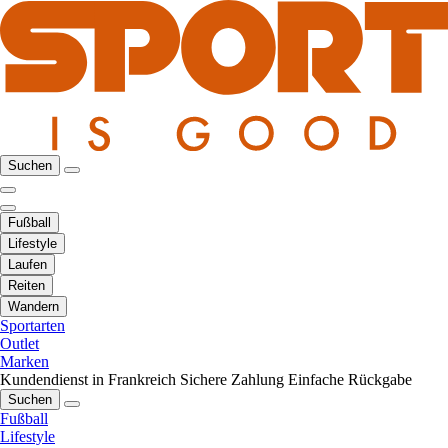
Suchen
Fußball
Lifestyle
Laufen
Reiten
Wandern
Sportarten
Outlet
Marken
Kundendienst in Frankreich
Sichere Zahlung
Einfache Rückgabe
Suchen
Fußball
Lifestyle