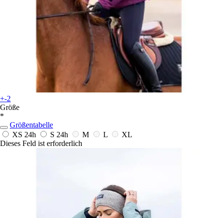
+-2
Größe
*
Größentabelle
XS
24h
S
24h
M
L
XL
Dieses Feld ist erforderlich