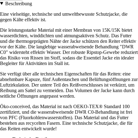
Beschreibung
Eine vielseitige, technische und umweltbewusste Schutzjacke, die
gegen Kälte effektiv ist.
Die leistungsstarke Material mit einer Membran von 15K/15K bietet
wasserdichten, winddichten und atmungsaktiven Schutz. Das Futter
und die thermogeprägten Nähte der Jacke schützen den Reiter effektiv
vor der Kälte. Die langlebige wasserabweisende Behandlung "DWR
C0" widersteht effektiv Wasser. Der robuste Ripstop-Gewebe reduziert
das Risiko von Rissen im Stoff, sodass die Essentiel Jacke ein idealer
Begleiter für Aktivitäten im Stall ist.
Sie verfügt über alle technischen Eigenschaften für das Reiten: eine
abnehmbare Kapuze, fünf Außentaschen und Belüftungsöffnungen zur
Luftzirkulation. Der untere Teil des Reißverschlusses ist verkürzt, um
Reibung am Sattel zu vermeiden. Das Volumen der Jacke kann durch
seitliche Öffnungen angepasst werden.
Öko-conceived, das Material ist nach OEKO-TEX® Standard 100
zertifiziert, und die wasserabweisende DWR C0-Behandlung ist frei
von PFC (Fluorkohlenwasserstoffen). Das Material und das Futter
bestehen aus recycelten Fasern. Eine technische Schutzjacke, die für
das Reiten entwickelt wurde!