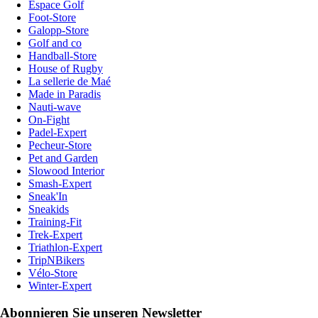
Espace Golf
Foot-Store
Galopp-Store
Golf and co
Handball-Store
House of Rugby
La sellerie de Maé
Made in Paradis
Nauti-wave
On-Fight
Padel-Expert
Pecheur-Store
Pet and Garden
Slowood Interior
Smash-Expert
Sneak'In
Sneakids
Training-Fit
Trek-Expert
Triathlon-Expert
TripNBikers
Vélo-Store
Winter-Expert
Abonnieren Sie unseren Newsletter