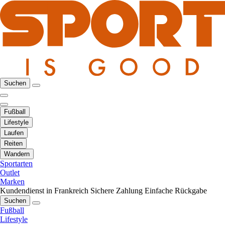
Suchen
Fußball
Lifestyle
Laufen
Reiten
Wandern
Sportarten
Outlet
Marken
Kundendienst in Frankreich
Sichere Zahlung
Einfache Rückgabe
Suchen
Fußball
Lifestyle