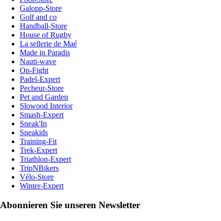
Galopp-Store
Golf and co
Handball-Store
House of Rugby
La sellerie de Maé
Made in Paradis
Nauti-wave
On-Fight
Padel-Expert
Pecheur-Store
Pet and Garden
Slowood Interior
Smash-Expert
Sneak'In
Sneakids
Training-Fit
Trek-Expert
Triathlon-Expert
TripNBikers
Vélo-Store
Winter-Expert
Abonnieren Sie unseren Newsletter