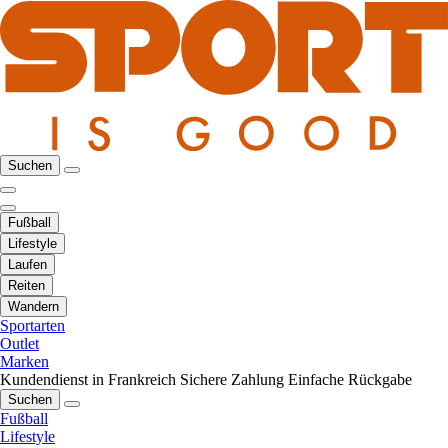
Suchen
Fußball
Lifestyle
Laufen
Reiten
Wandern
Sportarten
Outlet
Marken
Kundendienst in Frankreich
Sichere Zahlung
Einfache Rückgabe
Suchen
Fußball
Lifestyle