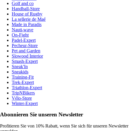
Golf and co
Handball-Store
House of Rugby
La sellerie de Maé
Made in Paradis
Nauti-wave
On-Fight
Padel-Expert
Pecheur-Store
Pet and Garden
Slowood Interior
Smash-Expert
Sneak'In
Sneakids
Training-Fit
Trek-Expert
Triathlon-Expert
TripNBikers
Vélo-Store
Winter-Expert
Abonnieren Sie unseren Newsletter
Profitieren Sie von 10% Rabatt, wenn Sie sich für unseren Newsletter