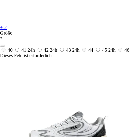
+-2
Größe
*
40
41
24h
42
24h
43
24h
44
45
24h
46
Dieses Feld ist erforderlich