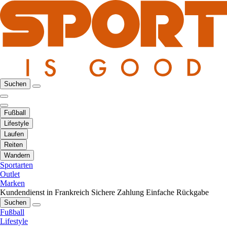
Suchen
Fußball
Lifestyle
Laufen
Reiten
Wandern
Sportarten
Outlet
Marken
Kundendienst in Frankreich
Sichere Zahlung
Einfache Rückgabe
Suchen
Fußball
Lifestyle