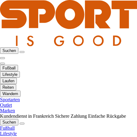
Suchen
Fußball
Lifestyle
Laufen
Reiten
Wandern
Sportarten
Outlet
Marken
Kundendienst in Frankreich
Sichere Zahlung
Einfache Rückgabe
Suchen
Fußball
Lifestyle