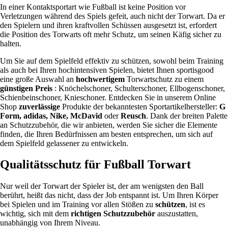
In einer Kontaktsportart wie Fußball ist keine Position vor
Verletzungen während des Spiels gefeit, auch nicht der Torwart. Da er
den Spielern und ihren kraftvollen Schüssen ausgesetzt ist, erfordert
die Position des Torwarts oft mehr Schutz, um seinen Käfig sicher zu
halten.
Um Sie auf dem Spielfeld effektiv zu schützen, sowohl beim Training
als auch bei Ihren hochintensiven Spielen, bietet Ihnen sportisgood
eine große Auswahl an
hochwertigem
Torwartschutz zu einem
günstigen Preis
: Knöchelschoner, Schulterschoner, Ellbogenschoner,
Schienbeinschoner, Knieschoner. Entdecken Sie in unserem Online
Shop
zuverlässige
Produkte der bekanntesten Sportartikelhersteller:
G
Form, adidas, Nike, McDavid
oder
Reusch
. Dank der breiten Palette
an Schutzzubehör, die wir anbieten, werden Sie sicher die Elemente
finden, die Ihren Bedürfnissen am besten entsprechen, um sich auf
dem Spielfeld gelassener zu entwickeln.
Qualitätsschutz für Fußball Torwart
Nur weil der Torwart der Spieler ist, der am wenigsten den Ball
berührt, heißt das nicht, dass der Job entspannt ist. Um Ihren Körper
bei Spielen und im Training vor allen Stößen zu
schützen
, ist es
wichtig, sich mit dem
richtigen Schutzzubehör
auszustatten,
unabhängig von Ihrem Niveau.