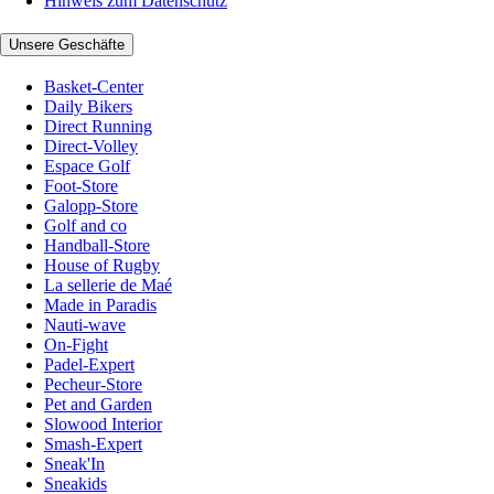
Hinweis zum Datenschutz
Unsere Geschäfte
Basket-Center
Daily Bikers
Direct Running
Direct-Volley
Espace Golf
Foot-Store
Galopp-Store
Golf and co
Handball-Store
House of Rugby
La sellerie de Maé
Made in Paradis
Nauti-wave
On-Fight
Padel-Expert
Pecheur-Store
Pet and Garden
Slowood Interior
Smash-Expert
Sneak'In
Sneakids