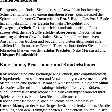
Schienbeinschoner
Bei sportisgood finden Sie eine riesige Auswahl an hochwertigen
Schienbeinschonern zu einem
günstigen Preis
. Zum Beispiel die
Spitzenmodelle von
G-Form
wie das
Pro-S Blade
. Das Pro-S Blade
hat ein mehrschichtiges Design für mehr
Flexibilität
und
Bewegungsfreiheit
. Er ist sehr
leicht
und mit speziellen Pads
ausgestattet, die alle
Stöße effektiv absorbieren
. Die Ärmel aus
atmungsaktivem
Gewebe halten Sie während Ihrer intensiven
Anstrengungen trocken und bequem und bieten gleichzeitig einen
stabilen Halt. In unserem Bereich Torwartschutz finden Sie auch die
führenden Marken wie den
adidas Predator, Nike Mercurial
und
Uhlsport Bionikshield
.
Knieschoner, Beinschoner und Knöchelschoner
Knieschoner sind eine großartige Möglichkeit, Ihre empfindlichsten
Körperbereiche zu schützen und Verstauchungen zu vermeiden. Wir
bieten Ihnen eine große Auswahl an Knieschonern, die die
Stabilität
des Knies während Ihrer Trainingseinheiten effektiv verstärken, aber
auch Kompressionsknieschoner, die Muskelkrämpfe während Ihrer
Spiele reduzieren. Entdecken Sie auch alle unsere
Knöchelorthesenmodelle, die eine leichte oder kompressive
Unterstützung
an der Ferse für geschwächte Gelenke bieten. Um die
Erholung nach den Trainingseinheiten zu erleichtern, sollten Sie sich