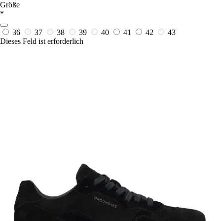
Größe
*
36
37
38
39
40
41
42
43
Dieses Feld ist erforderlich