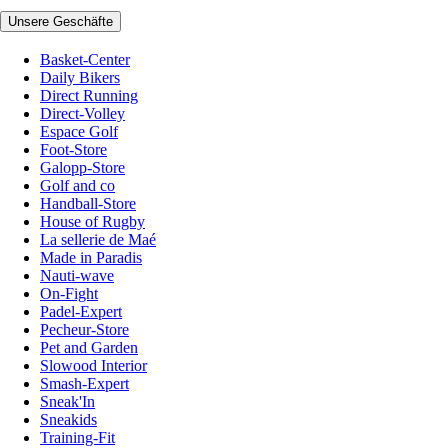
Unsere Geschäfte
Basket-Center
Daily Bikers
Direct Running
Direct-Volley
Espace Golf
Foot-Store
Galopp-Store
Golf and co
Handball-Store
House of Rugby
La sellerie de Maé
Made in Paradis
Nauti-wave
On-Fight
Padel-Expert
Pecheur-Store
Pet and Garden
Slowood Interior
Smash-Expert
Sneak'In
Sneakids
Training-Fit