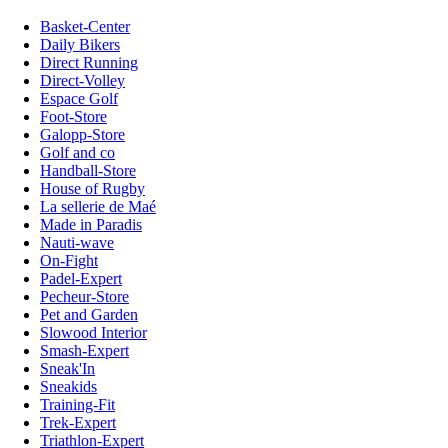
Basket-Center
Daily Bikers
Direct Running
Direct-Volley
Espace Golf
Foot-Store
Galopp-Store
Golf and co
Handball-Store
House of Rugby
La sellerie de Maé
Made in Paradis
Nauti-wave
On-Fight
Padel-Expert
Pecheur-Store
Pet and Garden
Slowood Interior
Smash-Expert
Sneak'In
Sneakids
Training-Fit
Trek-Expert
Triathlon-Expert