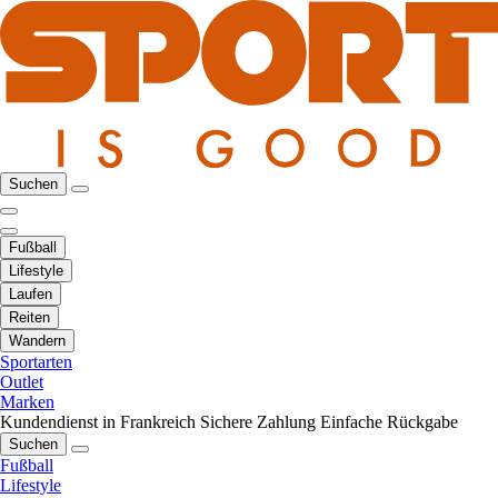
Suchen
Fußball
Lifestyle
Laufen
Reiten
Wandern
Sportarten
Outlet
Marken
Kundendienst in Frankreich
Sichere Zahlung
Einfache Rückgabe
Suchen
Fußball
Lifestyle