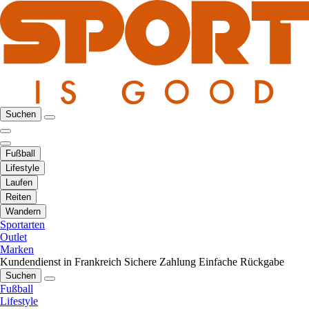
Suchen
Fußball
Lifestyle
Laufen
Reiten
Wandern
Sportarten
Outlet
Marken
Kundendienst in Frankreich
Sichere Zahlung
Einfache Rückgabe
Suchen
Fußball
Lifestyle