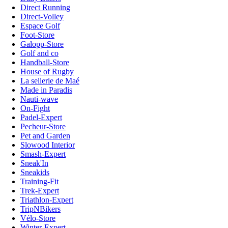
Direct Running
Direct-Volley
Espace Golf
Foot-Store
Galopp-Store
Golf and co
Handball-Store
House of Rugby
La sellerie de Maé
Made in Paradis
Nauti-wave
On-Fight
Padel-Expert
Pecheur-Store
Pet and Garden
Slowood Interior
Smash-Expert
Sneak'In
Sneakids
Training-Fit
Trek-Expert
Triathlon-Expert
TripNBikers
Vélo-Store
Winter-Expert