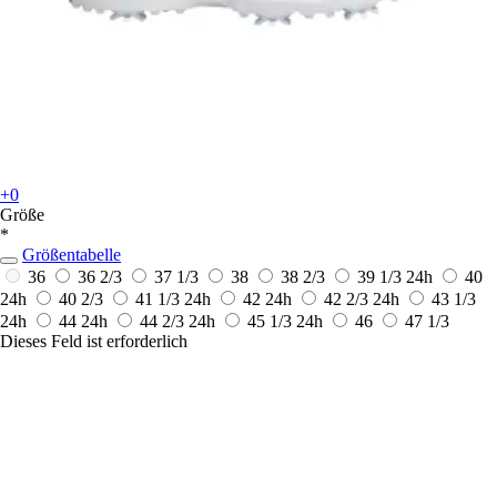
+0
Größe
*
Größentabelle
36
36 2/3
37 1/3
38
38 2/3
39 1/3
24h
40
24h
40 2/3
41 1/3
24h
42
24h
42 2/3
24h
43 1/3
24h
44
24h
44 2/3
24h
45 1/3
24h
46
47 1/3
Dieses Feld ist erforderlich