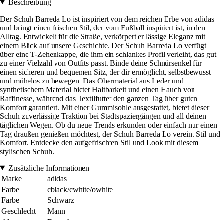
Beschreibung
Der Schuh Barreda Lo ist inspiriert von dem reichen Erbe von adidas
und bringt einen frischen Stil, der vom Fußball inspiriert ist, in den
Alltag. Entwickelt für die Straße, verkörpert er lässige Eleganz mit
einem Blick auf unsere Geschichte. Der Schuh Barreda Lo verfügt
über eine T-Zehenkappe, die ihm ein schlankes Profil verleiht, das gut
zu einer Vielzahl von Outfits passt. Binde deine Schnürsenkel für
einen sicheren und bequemen Sitz, der dir ermöglicht, selbstbewusst
und mühelos zu bewegen. Das Obermaterial aus Leder und
synthetischem Material bietet Haltbarkeit und einen Hauch von
Raffinesse, während das Textilfutter den ganzen Tag über guten
Komfort garantiert. Mit einer Gummisohle ausgestattet, bietet dieser
Schuh zuverlässige Traktion bei Stadtspaziergängen und all deinen
täglichen Wegen. Ob du neue Trends erkunden oder einfach nur einen
Tag draußen genießen möchtest, der Schuh Barreda Lo vereint Stil und
Komfort. Entdecke den aufgefrischten Stil und Look mit diesem
stylischen Schuh.
Zusätzliche Informationen
Marke
adidas
Farbe
cblack/cwhite/owhite
Farbe
Schwarz
Geschlecht
Mann