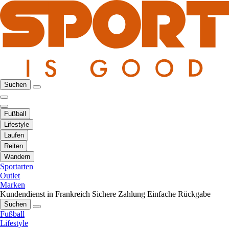
Suchen
Fußball
Lifestyle
Laufen
Reiten
Wandern
Sportarten
Outlet
Marken
Kundendienst in Frankreich
Sichere Zahlung
Einfache Rückgabe
Suchen
Fußball
Lifestyle