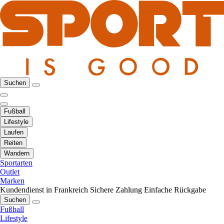
Suchen
Fußball
Lifestyle
Laufen
Reiten
Wandern
Sportarten
Outlet
Marken
Kundendienst in Frankreich
Sichere Zahlung
Einfache Rückgabe
Suchen
Fußball
Lifestyle