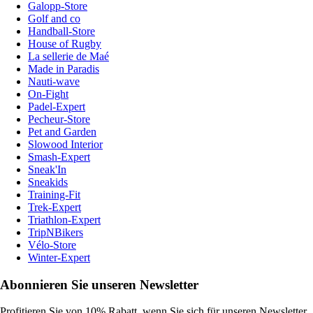
Galopp-Store
Golf and co
Handball-Store
House of Rugby
La sellerie de Maé
Made in Paradis
Nauti-wave
On-Fight
Padel-Expert
Pecheur-Store
Pet and Garden
Slowood Interior
Smash-Expert
Sneak'In
Sneakids
Training-Fit
Trek-Expert
Triathlon-Expert
TripNBikers
Vélo-Store
Winter-Expert
Abonnieren Sie unseren Newsletter
Profitieren Sie von 10% Rabatt, wenn Sie sich für unseren Newsletter