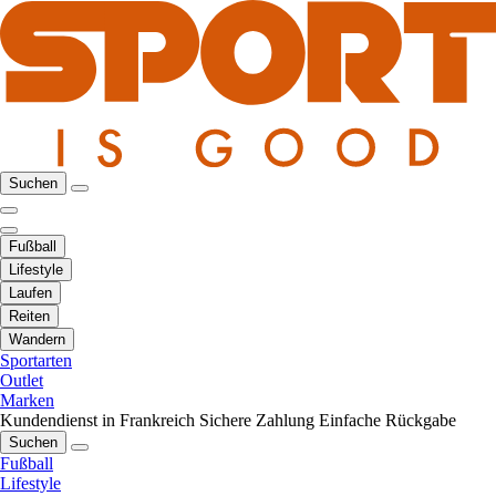
Suchen
Fußball
Lifestyle
Laufen
Reiten
Wandern
Sportarten
Outlet
Marken
Kundendienst in Frankreich
Sichere Zahlung
Einfache Rückgabe
Suchen
Fußball
Lifestyle