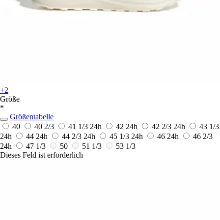
+2
Größe
*
Größentabelle
40
40 2/3
41 1/3
24h
42
24h
42 2/3
24h
43 1/3
24h
44
24h
44 2/3
24h
45 1/3
24h
46
24h
46 2/3
24h
47 1/3
50
51 1/3
53 1/3
Dieses Feld ist erforderlich