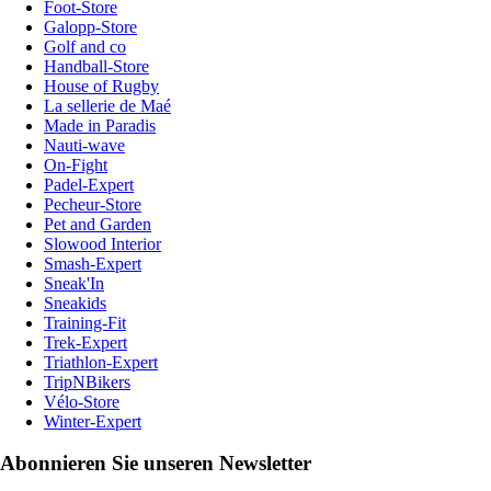
Foot-Store
Galopp-Store
Golf and co
Handball-Store
House of Rugby
La sellerie de Maé
Made in Paradis
Nauti-wave
On-Fight
Padel-Expert
Pecheur-Store
Pet and Garden
Slowood Interior
Smash-Expert
Sneak'In
Sneakids
Training-Fit
Trek-Expert
Triathlon-Expert
TripNBikers
Vélo-Store
Winter-Expert
Abonnieren Sie unseren Newsletter