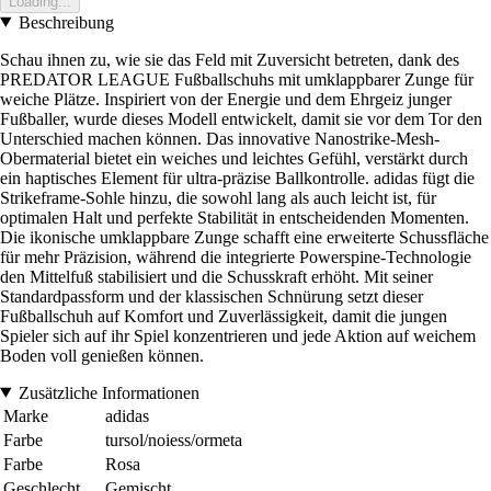
Loading...
Beschreibung
Schau ihnen zu, wie sie das Feld mit Zuversicht betreten, dank des
PREDATOR LEAGUE Fußballschuhs mit umklappbarer Zunge für
weiche Plätze. Inspiriert von der Energie und dem Ehrgeiz junger
Fußballer, wurde dieses Modell entwickelt, damit sie vor dem Tor den
Unterschied machen können. Das innovative Nanostrike-Mesh-
Obermaterial bietet ein weiches und leichtes Gefühl, verstärkt durch
ein haptisches Element für ultra-präzise Ballkontrolle. adidas fügt die
Strikeframe-Sohle hinzu, die sowohl lang als auch leicht ist, für
optimalen Halt und perfekte Stabilität in entscheidenden Momenten.
Die ikonische umklappbare Zunge schafft eine erweiterte Schussfläche
für mehr Präzision, während die integrierte Powerspine-Technologie
den Mittelfuß stabilisiert und die Schusskraft erhöht. Mit seiner
Standardpassform und der klassischen Schnürung setzt dieser
Fußballschuh auf Komfort und Zuverlässigkeit, damit die jungen
Spieler sich auf ihr Spiel konzentrieren und jede Aktion auf weichem
Boden voll genießen können.
Zusätzliche Informationen
Marke
adidas
Farbe
tursol/noiess/ormeta
Farbe
Rosa
Geschlecht
Gemischt