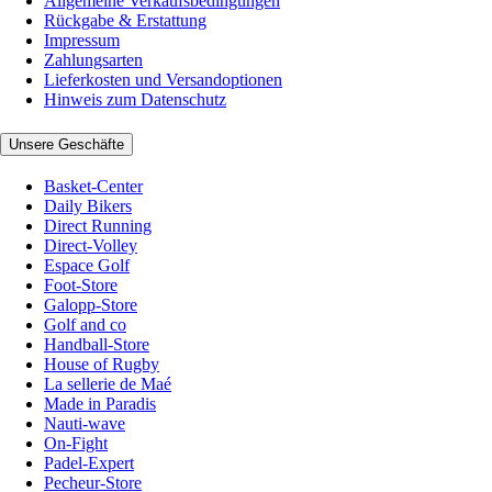
Allgemeine Verkaufsbedingungen
Rückgabe & Erstattung
Impressum
Zahlungsarten
Lieferkosten und Versandoptionen
Hinweis zum Datenschutz
Unsere Geschäfte
Basket-Center
Daily Bikers
Direct Running
Direct-Volley
Espace Golf
Foot-Store
Galopp-Store
Golf and co
Handball-Store
House of Rugby
La sellerie de Maé
Made in Paradis
Nauti-wave
On-Fight
Padel-Expert
Pecheur-Store