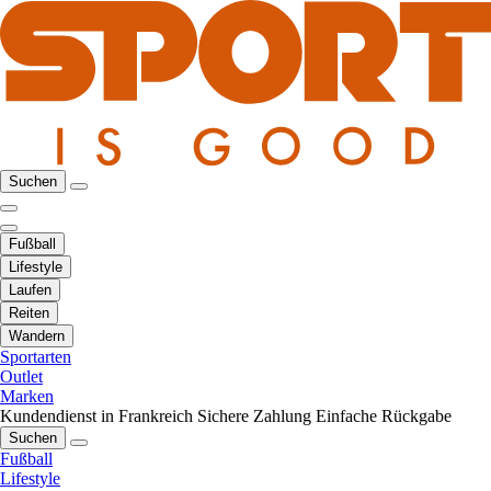
Suchen
Fußball
Lifestyle
Laufen
Reiten
Wandern
Sportarten
Outlet
Marken
Kundendienst in Frankreich
Sichere Zahlung
Einfache Rückgabe
Suchen
Fußball
Lifestyle