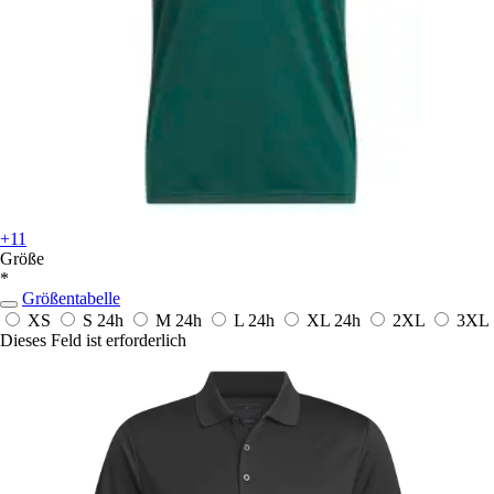
+11
Größe
*
Größentabelle
XS
S
24h
M
24h
L
24h
XL
24h
2XL
3XL
Dieses Feld ist erforderlich