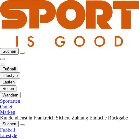
Suchen
Fußball
Lifestyle
Laufen
Reiten
Wandern
Sportarten
Outlet
Marken
Kundendienst in Frankreich
Sichere Zahlung
Einfache Rückgabe
Suchen
Fußball
Lifestyle