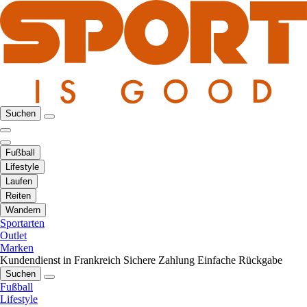
Suchen
Fußball
Lifestyle
Laufen
Reiten
Wandern
Sportarten
Outlet
Marken
Kundendienst in Frankreich
Sichere Zahlung
Einfache Rückgabe
Suchen
Fußball
Lifestyle