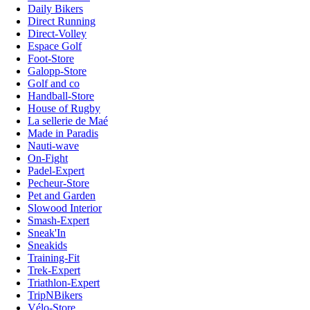
Daily Bikers
Direct Running
Direct-Volley
Espace Golf
Foot-Store
Galopp-Store
Golf and co
Handball-Store
House of Rugby
La sellerie de Maé
Made in Paradis
Nauti-wave
On-Fight
Padel-Expert
Pecheur-Store
Pet and Garden
Slowood Interior
Smash-Expert
Sneak'In
Sneakids
Training-Fit
Trek-Expert
Triathlon-Expert
TripNBikers
Vélo-Store