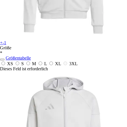
+-1
Größe
*
Größentabelle
XS
S
M
L
XL
3XL
Dieses Feld ist erforderlich