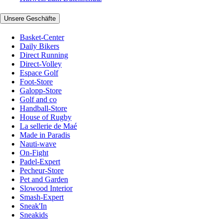
Unsere Geschäfte
Basket-Center
Daily Bikers
Direct Running
Direct-Volley
Espace Golf
Foot-Store
Galopp-Store
Golf and co
Handball-Store
House of Rugby
La sellerie de Maé
Made in Paradis
Nauti-wave
On-Fight
Padel-Expert
Pecheur-Store
Pet and Garden
Slowood Interior
Smash-Expert
Sneak'In
Sneakids