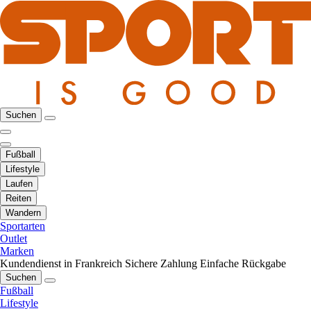
Suchen
Fußball
Lifestyle
Laufen
Reiten
Wandern
Sportarten
Outlet
Marken
Kundendienst in Frankreich
Sichere Zahlung
Einfache Rückgabe
Suchen
Fußball
Lifestyle