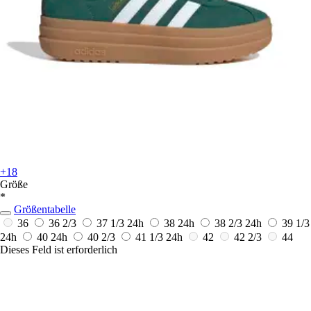
+18
Größe
*
Größentabelle
36
36 2/3
37 1/3
24h
38
24h
38 2/3
24h
39 1/3
24h
40
24h
40 2/3
41 1/3
24h
42
42 2/3
44
Dieses Feld ist erforderlich