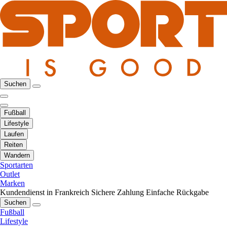
Suchen
Fußball
Lifestyle
Laufen
Reiten
Wandern
Sportarten
Outlet
Marken
Kundendienst in Frankreich
Sichere Zahlung
Einfache Rückgabe
Suchen
Fußball
Lifestyle