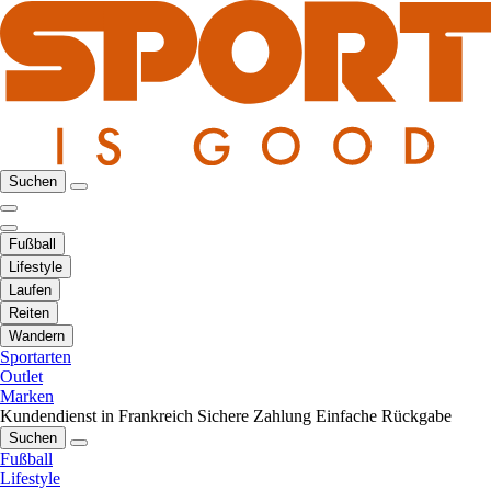
Suchen
Fußball
Lifestyle
Laufen
Reiten
Wandern
Sportarten
Outlet
Marken
Kundendienst in Frankreich
Sichere Zahlung
Einfache Rückgabe
Suchen
Fußball
Lifestyle