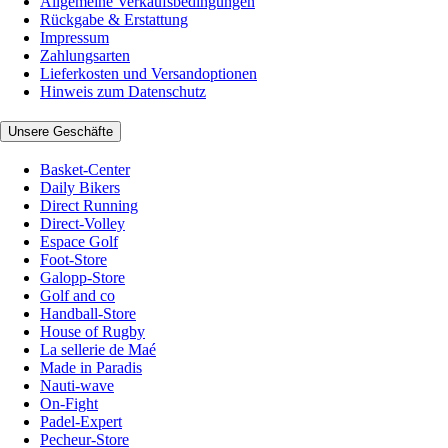
Allgemeine Verkaufsbedingungen
Rückgabe & Erstattung
Impressum
Zahlungsarten
Lieferkosten und Versandoptionen
Hinweis zum Datenschutz
Unsere Geschäfte
Basket-Center
Daily Bikers
Direct Running
Direct-Volley
Espace Golf
Foot-Store
Galopp-Store
Golf and co
Handball-Store
House of Rugby
La sellerie de Maé
Made in Paradis
Nauti-wave
On-Fight
Padel-Expert
Pecheur-Store