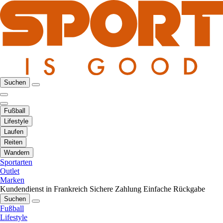
Suchen
Fußball
Lifestyle
Laufen
Reiten
Wandern
Sportarten
Outlet
Marken
Kundendienst in Frankreich
Sichere Zahlung
Einfache Rückgabe
Suchen
Fußball
Lifestyle