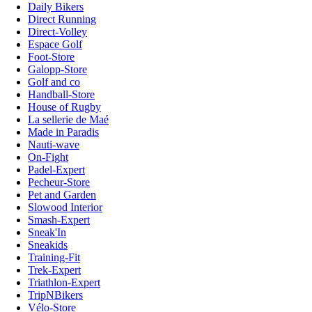
Daily Bikers
Direct Running
Direct-Volley
Espace Golf
Foot-Store
Galopp-Store
Golf and co
Handball-Store
House of Rugby
La sellerie de Maé
Made in Paradis
Nauti-wave
On-Fight
Padel-Expert
Pecheur-Store
Pet and Garden
Slowood Interior
Smash-Expert
Sneak'In
Sneakids
Training-Fit
Trek-Expert
Triathlon-Expert
TripNBikers
Vélo-Store