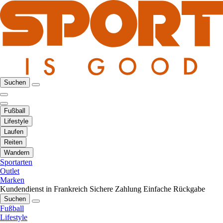
Suchen
Fußball
Lifestyle
Laufen
Reiten
Wandern
Sportarten
Outlet
Marken
Kundendienst in Frankreich
Sichere Zahlung
Einfache Rückgabe
Suchen
Fußball
Lifestyle