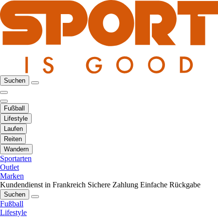
Suchen
Fußball
Lifestyle
Laufen
Reiten
Wandern
Sportarten
Outlet
Marken
Kundendienst in Frankreich
Sichere Zahlung
Einfache Rückgabe
Suchen
Fußball
Lifestyle