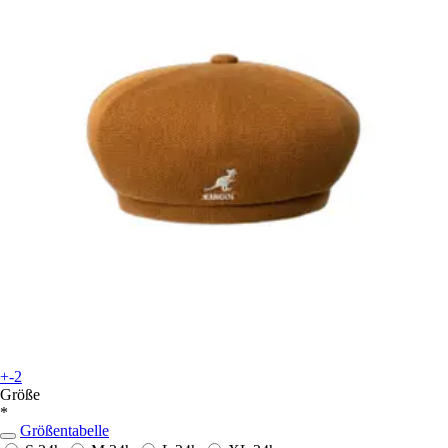
+-2
Größe
*
Größentabelle