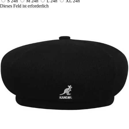
S
24h
M
24h
L
24h
XL
24h
Dieses Feld ist erforderlich