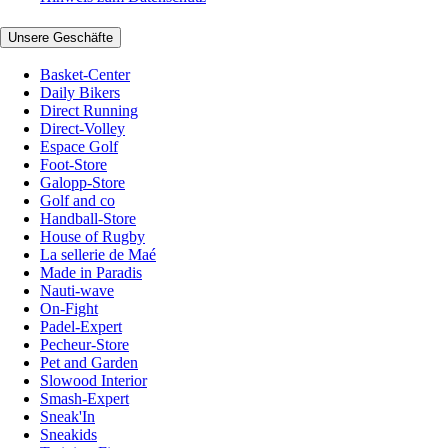
Unsere Geschäfte
Basket-Center
Daily Bikers
Direct Running
Direct-Volley
Espace Golf
Foot-Store
Galopp-Store
Golf and co
Handball-Store
House of Rugby
La sellerie de Maé
Made in Paradis
Nauti-wave
On-Fight
Padel-Expert
Pecheur-Store
Pet and Garden
Slowood Interior
Smash-Expert
Sneak'In
Sneakids