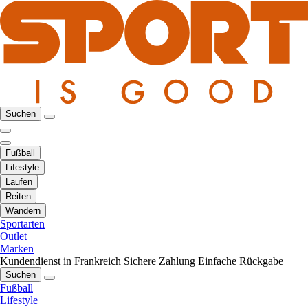
Suchen
Fußball
Lifestyle
Laufen
Reiten
Wandern
Sportarten
Outlet
Marken
Kundendienst in Frankreich
Sichere Zahlung
Einfache Rückgabe
Suchen
Fußball
Lifestyle