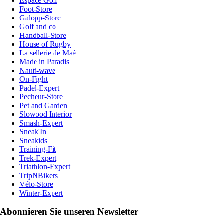
Espace Golf
Foot-Store
Galopp-Store
Golf and co
Handball-Store
House of Rugby
La sellerie de Maé
Made in Paradis
Nauti-wave
On-Fight
Padel-Expert
Pecheur-Store
Pet and Garden
Slowood Interior
Smash-Expert
Sneak'In
Sneakids
Training-Fit
Trek-Expert
Triathlon-Expert
TripNBikers
Vélo-Store
Winter-Expert
Abonnieren Sie unseren Newsletter