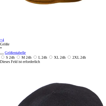
+4
Größe
*
Größentabelle
S
24h
M
24h
L
24h
XL
24h
2XL
24h
Dieses Feld ist erforderlich