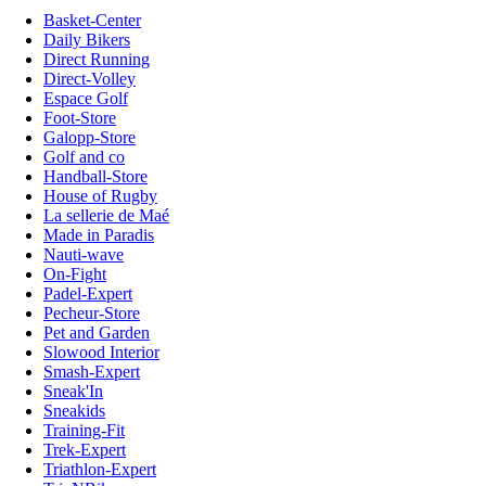
Basket-Center
Daily Bikers
Direct Running
Direct-Volley
Espace Golf
Foot-Store
Galopp-Store
Golf and co
Handball-Store
House of Rugby
La sellerie de Maé
Made in Paradis
Nauti-wave
On-Fight
Padel-Expert
Pecheur-Store
Pet and Garden
Slowood Interior
Smash-Expert
Sneak'In
Sneakids
Training-Fit
Trek-Expert
Triathlon-Expert