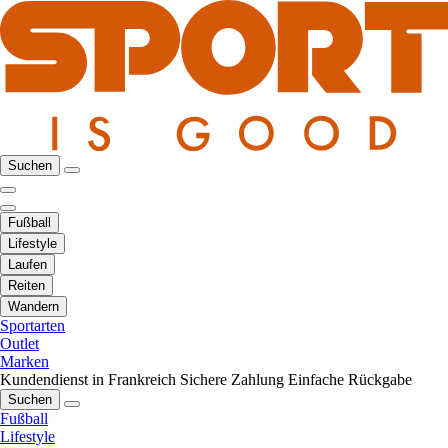
Suchen
Fußball
Lifestyle
Laufen
Reiten
Wandern
Sportarten
Outlet
Marken
Kundendienst in Frankreich
Sichere Zahlung
Einfache Rückgabe
Suchen
Fußball
Lifestyle