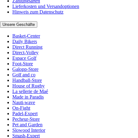
Zahlungsarten
Lieferkosten und Versandoptionen
Hinweis zum Datenschutz
Unsere Geschäfte
Basket-Center
Daily Bikers
Direct Running
Direct-Volley
Espace Golf
Foot-Store
Galopp-Store
Golf and co
Handball-Store
House of Rugby
La sellerie de Maé
Made in Paradis
Nauti-wave
On-Fight
Padel-Expert
Pecheur-Store
Pet and Garden
Slowood Interior
Smash-Expert