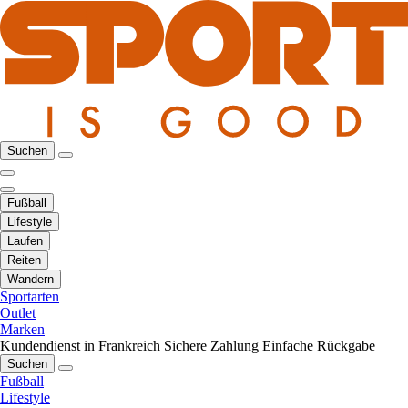
Suchen
Fußball
Lifestyle
Laufen
Reiten
Wandern
Sportarten
Outlet
Marken
Kundendienst in Frankreich
Sichere Zahlung
Einfache Rückgabe
Suchen
Fußball
Lifestyle