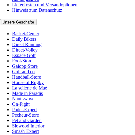
Lieferkosten und Versandoptionen
Hinweis zum Datenschutz
Unsere Geschäfte
Basket-Center
Daily Bikers
Direct Running
Direct-Volley
Espace Golf
Foot-Store
Galopp-Store
Golf and co
Handball-Store
House of Rugby
La sellerie de Maé
Made in Paradis
Nauti-wave
On-Fight
Padel-Expert
Pecheur-Store
Pet and Garden
Slowood Interior
Smash-Expert