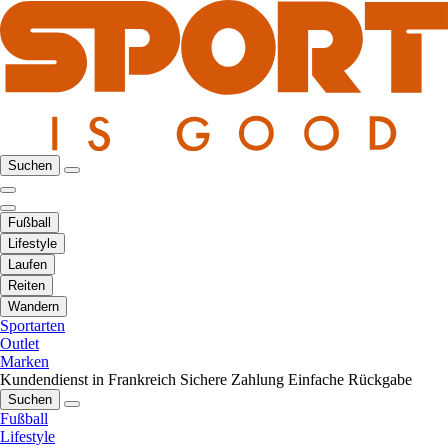
Suchen
Fußball
Lifestyle
Laufen
Reiten
Wandern
Sportarten
Outlet
Marken
Kundendienst in Frankreich
Sichere Zahlung
Einfache Rückgabe
Suchen
Fußball
Lifestyle