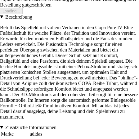
Bestellung gutgeschrieben
Loading...
Beschreibung
Betritt das Spielfeld mit vollem Vertrauen in den Copa Pure IV Elite
Fußballschuh für weiche Plätze, der Tradition und Innovation vereint.
Er wurde für den modernen Fußballspieler und die Fans des runden
Leders entwickelt. Die Fusionskin-Technologie sorgt für einen
perfekten Übergang zwischen den Materialien und bietet ein
außergewöhnliches Gefühl. Dieser Schuh setzt auf Komfort,
Ballgefühl und eine Passform, die sich deinem Spielstil anpasst. Die
leichte Hochleistungssohle ist mit einer Pebax-Struktur und strategisch
platzierten konischen Stollen ausgestattet, um optimalen Halt und
Druckverteilung bei jeder Bewegung zu gewährleisten. Das "pinline"-
Detail von Adipure zollt der ikonischen COPA-Reihe Tribut, während
die Schnürslippe sofortigen Komfort bietet und angepasst werden
kann. Der 3D-Mikrodruck auf dem obersten Teil sorgt für eine bessere
Ballkontrolle. Im Inneren sorgt die anatomisch geformte Einlegesohle
Formfit+ OrthoLite® für ultimativen Komfort. Mit adidas ist jedes
Detail darauf ausgelegt, deine Leistung und dein Spielniveau zu
maximieren.
Zusätzliche Informationen
Marke
adidas