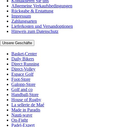
Kontaktieren Sie uns
Allgemeine Verkaufsbedingungen
Rückgabe & Erstattung
Impressum
Zahlungsarten
Lieferkosten und Versandoptionen
Hinweis zum Datenschutz
Unsere Geschäfte
Basket-Center
Daily Bikers
Direct Running
Direct-Volley
Espace Golf
Foot-Store
Galopp-Store
Golf and co
Handball-Store
House of Rugby
La sellerie de Maé
Made in Paradis
Nauti-wave
On-Fight
Padel-Expert