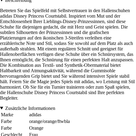
Beschreibung
Betreten Sie das Spielfeld mit Selbstvertrauen in den Hallenschuhen
adidas Disney Princess Courtstabil. Inspiriert vom Mut und der
Entschlossenheit Ihrer Lieblings-Disney-Prinzessinnen, sind diese
Schuhe für diejenigen gedacht, die mit Herz und Geist spielen. Die
subtilen Silhouetten der Prinzessinnen und die grafischen
Platzierungen auf den ikonischen 3-Streifen verleihen eine
erzählerische Note und Stil, sodass Sie sowohl auf dem Platz als auch
außerhalb strahlen. Mit einem regulären Schnitt und geeignet für
Hallenoberflächen verfügen diese Schuhe über ein Schnürsystem, das
Ihnen ermöglicht, die Schnürung für einen perfekten Halt anzupassen.
Die Kombination aus Textil- und Synthetik-Obermaterial bietet
Haltbarkeit und Atmungsaktivität, während die Gummisohle
hervorragenden Grip bietet und Sie während intensiver Spiele stabil
hält. Feiern Sie die Magie jedes Spiels mit adidas, wo Leistung mit Stil
harmoniert. Ob Sie für ein Turnier trainieren oder zum Spaß spielen,
die Hallenschuhe Disney Princess Courtstabil sind Ihre perfekten
Begleiter.
Zusätzliche Informationen
Marke
adidas
Farbe
orange/orange/ftwbla
Farbe
Orange
Geschlecht
Frau