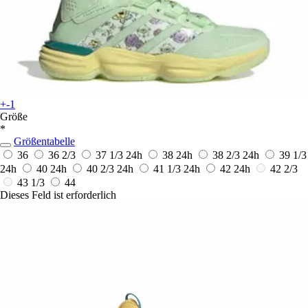
+-1
Größe
*
Größentabelle
36
36 2/3
37 1/3
24h
38
24h
38 2/3
24h
39 1/3
24h
40
24h
40 2/3
24h
41 1/3
24h
42
24h
42 2/3
43 1/3
44
Dieses Feld ist erforderlich