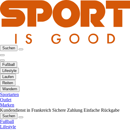
Suchen
Fußball
Lifestyle
Laufen
Reiten
Wandern
Sportarten
Outlet
Marken
Kundendienst in Frankreich
Sichere Zahlung
Einfache Rückgabe
Suchen
Fußball
Lifestyle