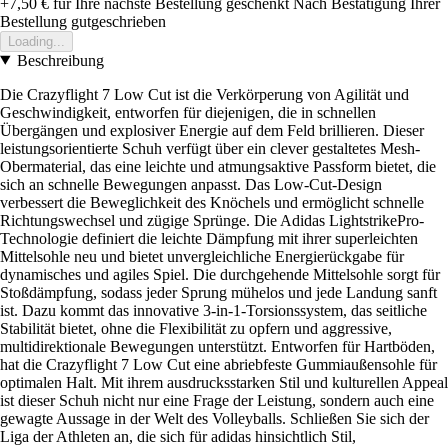
+7,50 €
für Ihre nächste Bestellung geschenkt
Nach Bestätigung Ihrer
Bestellung gutgeschrieben
Loading...
Beschreibung
Die Crazyflight 7 Low Cut ist die Verkörperung von Agilität und
Geschwindigkeit, entworfen für diejenigen, die in schnellen
Übergängen und explosiver Energie auf dem Feld brillieren. Dieser
leistungsorientierte Schuh verfügt über ein clever gestaltetes Mesh-
Obermaterial, das eine leichte und atmungsaktive Passform bietet, die
sich an schnelle Bewegungen anpasst. Das Low-Cut-Design
verbessert die Beweglichkeit des Knöchels und ermöglicht schnelle
Richtungswechsel und zügige Sprünge. Die Adidas LightstrikePro-
Technologie definiert die leichte Dämpfung mit ihrer superleichten
Mittelsohle neu und bietet unvergleichliche Energierückgabe für
dynamisches und agiles Spiel. Die durchgehende Mittelsohle sorgt für
Stoßdämpfung, sodass jeder Sprung mühelos und jede Landung sanft
ist. Dazu kommt das innovative 3-in-1-Torsionssystem, das seitliche
Stabilität bietet, ohne die Flexibilität zu opfern und aggressive,
multidirektionale Bewegungen unterstützt. Entworfen für Hartböden,
hat die Crazyflight 7 Low Cut eine abriebfeste Gummiaußensohle für
optimalen Halt. Mit ihrem ausdrucksstarken Stil und kulturellen Appeal
ist dieser Schuh nicht nur eine Frage der Leistung, sondern auch eine
gewagte Aussage in der Welt des Volleyballs. Schließen Sie sich der
Liga der Athleten an, die sich für adidas hinsichtlich Stil,