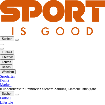
Suchen
Fußball
Lifestyle
Laufen
Reiten
Wandern
Sportarten
Outlet
Marken
Kundendienst in Frankreich
Sichere Zahlung
Einfache Rückgabe
Suchen
Fußball
Lifestyle