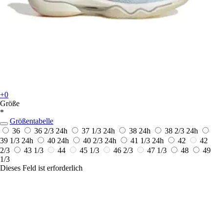
+0
Größe
*
Größentabelle
36
36 2/3
24h
37 1/3
24h
38
24h
38 2/3
24h
39 1/3
24h
40
24h
40 2/3
24h
41 1/3
24h
42
42
2/3
43 1/3
44
45 1/3
46 2/3
47 1/3
48
49
1/3
Dieses Feld ist erforderlich