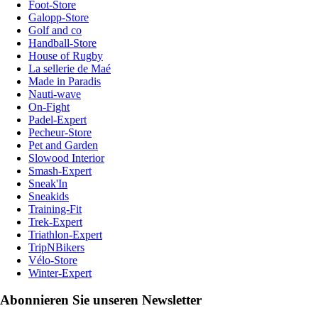
Foot-Store
Galopp-Store
Golf and co
Handball-Store
House of Rugby
La sellerie de Maé
Made in Paradis
Nauti-wave
On-Fight
Padel-Expert
Pecheur-Store
Pet and Garden
Slowood Interior
Smash-Expert
Sneak'In
Sneakids
Training-Fit
Trek-Expert
Triathlon-Expert
TripNBikers
Vélo-Store
Winter-Expert
Abonnieren Sie unseren Newsletter